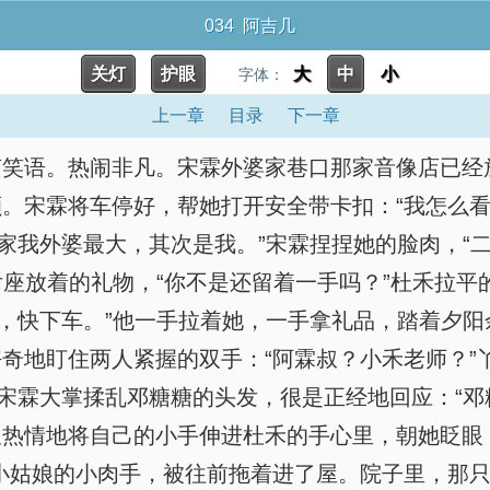
034 阿吉几
关灯
护眼
大
中
小
字体：
上一章
目录
下一章
声笑语。热闹非凡。宋霖外婆家巷口那家音像店已经
。宋霖将车停好，帮她打开安全带卡扣：“我怎么看出
个家我外婆最大，其次是我。”宋霖捏捏她的脸肉，“
后座放着的礼物，“你不是还留着一手吗？”杜禾拉
了，快下车。”他一手拉着她，一手拿礼品，踏着夕
奇地盯住两人紧握的双手：“阿霖叔？小禾老师？”
”宋霖大掌揉乱邓糖糖的头发，很是正经地回应：“邓
热情地将自己的小手伸进杜禾的手心里，朝她眨眼
小姑娘的小肉手，被往前拖着进了屋。院子里，那