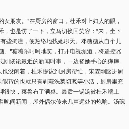
的女朋友。”在厨房的窗口，杜禾对上妇人的眼，
禾，也是愣了一下，立马切换回笑容：“来，坐下
禾有些拘谨，便热络地找她聊天。邓糖糖从自个儿
糖。”糖糖乐呵呵地笑，打开电视频道，将遥控器
志刚谈论最近的新闻时事，一边挠她手心的痒痒。
人也没闲着，杜禾提议到厨房帮忙，宋霖刚踏进厨
禾能帮的也就只有剥蒜洗菜切葱等小活，厨房里充
脚很快，菜肴布了满桌。最后一锅汤被杜禾端上
着晚间新闻，屋外偶尔传来几声远处的炮响。汤碗