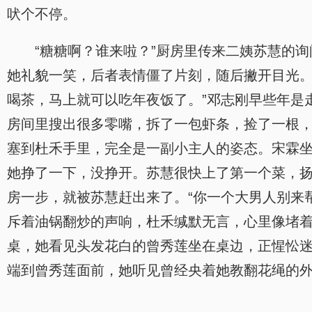
吠个不停。
“糖糖啊？谁来啦？”厨房里传来二姨苏慧的
她礼貌一笑，后者表情僵了片刻，随后撇开目光。
喝茶，马上就可以吃年夜饭了。”邓志刚早些年是
房间里搜出很多零嘴，拆了一包虾条，捡了一根，
塞到杜禾手里，完全是一副小主人的姿态。宋霖
她挣了一下，没挣开。苏慧很快上了第一个菜，扬
房一步，就被苏慧赶出来了。“你一个大男人别来
斥着油锅翻炒的声响，杜禾缄默无言，心里像堵
桌，她看见头发花白的曾秀莲坐在桌边，正惺忪
端到曾秀莲面前，她听见曾经央着她教翻花绳的外