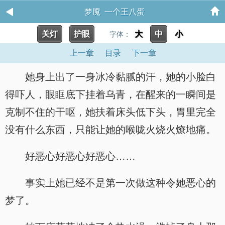
梦魇 一个王八蛋
关灯
护眼
大
中
小
字体：
上一章
目录
下一章
她身上出了一身冰冷黏腻的汗，她的小脸白
得吓人，眼眶底下挂着乌青，在醒来的一瞬间是
克制不住的干呕，她扶着床头低下头，胃里完全
没有什么东西，只能让她的喉咙火烧火燎地痛。
好恶心好恶心好恶心……
事实上她已经不是第一次做这种令她恶心的
梦了。