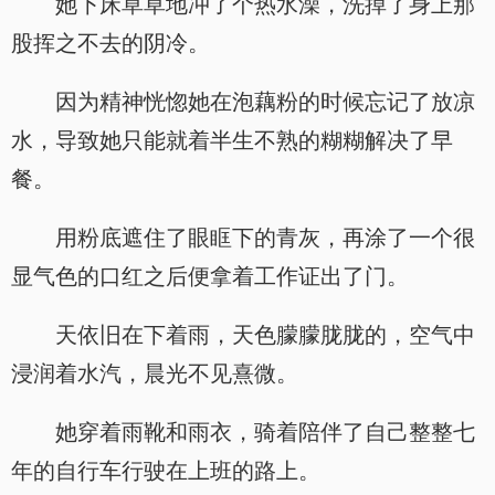
她下床草草地冲了个热水澡，洗掉了身上那
股挥之不去的阴冷。
因为精神恍惚她在泡藕粉的时候忘记了放凉
水，导致她只能就着半生不熟的糊糊解决了早
餐。
用粉底遮住了眼眶下的青灰，再涂了一个很
显气色的口红之后便拿着工作证出了门。
天依旧在下着雨，天色朦朦胧胧的，空气中
浸润着水汽，晨光不见熹微。
她穿着雨靴和雨衣，骑着陪伴了自己整整七
年的自行车行驶在上班的路上。