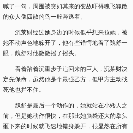
喊了一句，周围被突如其来的变故吓得魂飞魄散
的众人像四散的鸟一般奔逃着。
沉莱财经过她身边的时候似乎想来拉她，被
她不动声色地躲开了，他有些错愕地看了魏舒一
眼，魏舒对他微微摇了摇头。
看着踏着沉重步子追回来的巨人，沉莱财决
定先保命，虽然他是个最强乙方，但甲方主动找
死他也拦不住。
魏舒是最后一个动作的，她就站在小矮人之
前，但是她动作很快，在那比她脑袋还大的拳头
砸下来的时候就飞速地错身躲开，很显然在所有