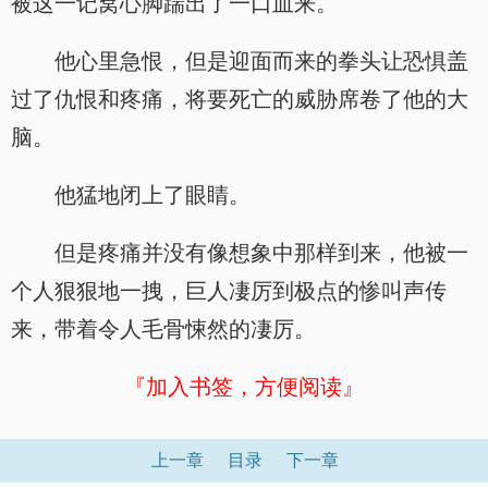
被这一记窝心脚踹出了一口血来。
他心里急恨，但是迎面而来的拳头让恐惧盖
过了仇恨和疼痛，将要死亡的威胁席卷了他的大
脑。
他猛地闭上了眼睛。
但是疼痛并没有像想象中那样到来，他被一
个人狠狠地一拽，巨人凄厉到极点的惨叫声传
来，带着令人毛骨悚然的凄厉。
『加入书签，方便阅读』
上一章
目录
下一章