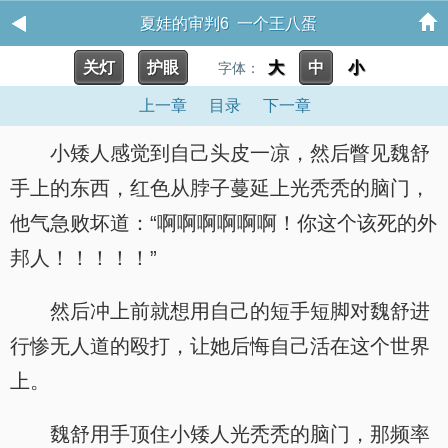
夏娃的审判6 一个王八蛋
关灯
护眼
大
中
小
字体：
上一章
目录
下一章
小矮人感觉到自己头皮一凉，然后瞥见魏舒
手上的东西，红色从脖子蔓延上光秃秃的脑门，
他气急败坏道：“啊啊啊啊啊啊！你这个该死的外
邦人！！！！！”
然后冲上前就想用自己的短手短脚对魏舒进
行惨无人道的殴打，让她后悔自己活在这个世界
上。
魏舒用手顶住小矮人光秃秃的脑门，那频率