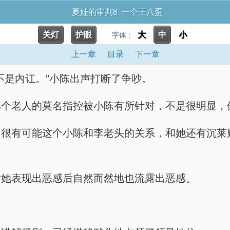
夏娃的审判8 一个王八蛋
关灯
护眼
大
中
小
字体：
上一章
目录
下一章
不是内讧。”小陈出声打断了争吵。
那个老人的莫名指控被小陈有所针对，不是很明显，
？很有可能这个小陈和李老头的关系，和她还有沉莱
对她表现出恶感后自然而然地也流露出恶感。