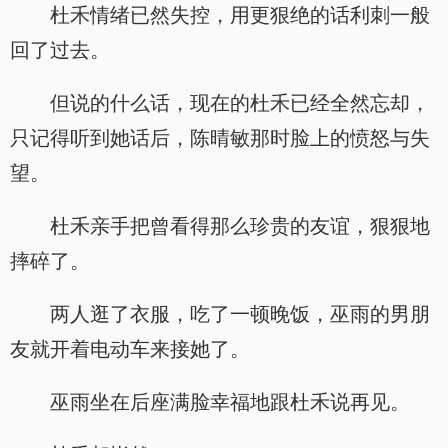
杜禾情绪已然失控，用更狠绝的话利刺一般
回了过去。
但说的什么话，现在的杜禾已经全然忘却，
只记得听到她话后，陈晴敏那时脸上的愤怒与失
望。
杜禾亲手把曾看得那么珍贵的友谊，狠狠地
摔碎了。
两人逛了衣服，吃了一顿晚饭，巫雨的男朋
友就开着电动车来接她了。
巫雨坐在后座满脸幸福地跟杜禾说再见。