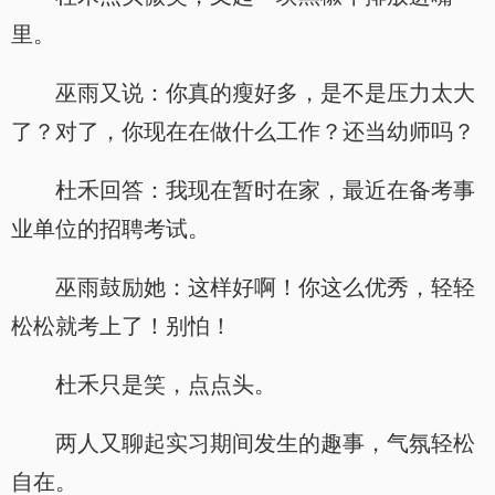
里。
巫雨又说：你真的瘦好多，是不是压力太大
了？对了，你现在在做什么工作？还当幼师吗？
杜禾回答：我现在暂时在家，最近在备考事
业单位的招聘考试。
巫雨鼓励她：这样好啊！你这么优秀，轻轻
松松就考上了！别怕！
杜禾只是笑，点点头。
两人又聊起实习期间发生的趣事，气氛轻松
自在。