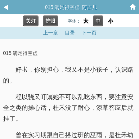
015 满足得空虚 阿吉几
关灯
护眼
大
中
小
字体：
上一章
目录
下一页
015 满足得空虚
好啦，你别担心，我又不是小孩子，认识路
的。
程以骁又叮嘱她不可以乱吃东西，要注意安
全之类的操心话，杜禾没了耐心，潦草答应后就
挂了。
曾在实习期跟自己搭过班的巫雨，是杜禾幼