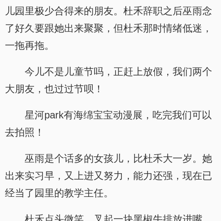
儿园里极少合得来的朋友。杜禾辞职之后巫雨念
了好久要跟她出来聚聚，但杜禾那时情绪低迷，
一拖再拖。
今儿不是儿童节吗，正赶上放假，我们两个
大朋友，也过过节呗！
星河park有海绵宝宝动漫展，吃完我们可以
去拍照！
巫雨是个话多的女孩儿，比杜禾大一岁。她
出来实习早，又上进又努力，能力还强，现在已
经当了园里的教学主任。
杜禾点头微笑，叉起一块黑椒牛排放进嘴