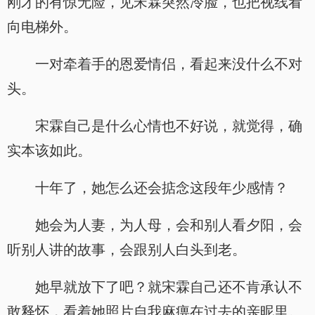
刚才的有惊无险，见宋霖突然冷脸，也把视线看
向电梯外。
一对牵着手的恩爱情侣，看起来没什么不对
头。
宋霖自己是什么心情也不好说，就觉得，确
实本该如此。
十年了，她怎么还会掂念这段年少感情？
她会为人妻，为人母，会和别人看夕阳，会
听别人讲的故事，会跟别人白头到老。
她早就放下了吧？就宋霖自己还不肯承认不
敢释怀，看着她照片自我麻痹在过去的亲昵里。