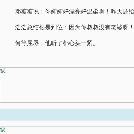
邓糖糖说：你婶婶好漂亮好温柔啊！昨天还
浩浩总结很是到位：因为你叔叔没有老婆呀
何等屈辱，他听了都心头一紧。
x
x