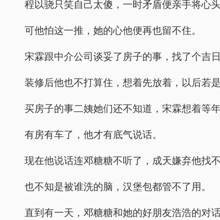
程以骁只笑自己太傻，一时矛盾便亲手将心
可他怕这一推，她的心他便再也留不住。
宋霖跟中介公司谈妥了房子的事，找了个吉
装修后他也不打算住，想着先放着，以后若
买房子的事二姨她们还不知道，宋霖想着等
有房有车了，他才有底气说话。
现在他说话连邓糖糖不听了，成天嫌弃他找
也不知是被谁洗的脑，汉堡包都管不了用。
直到有一天，邓糖糖和她的好朋友浩浩的对