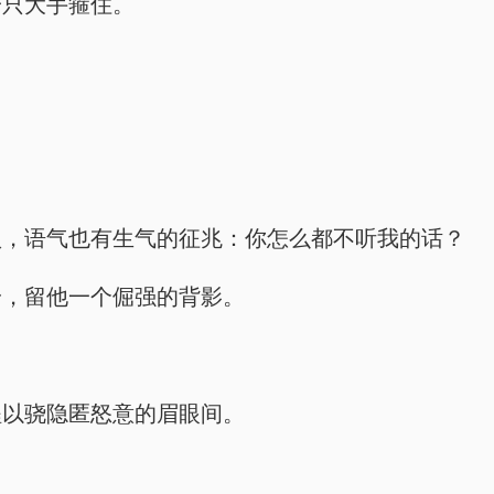
一只大手箍住。
认，语气也有生气的征兆：你怎么都不听我的话？
身，留他一个倔强的背影。
程以骁隐匿怒意的眉眼间。