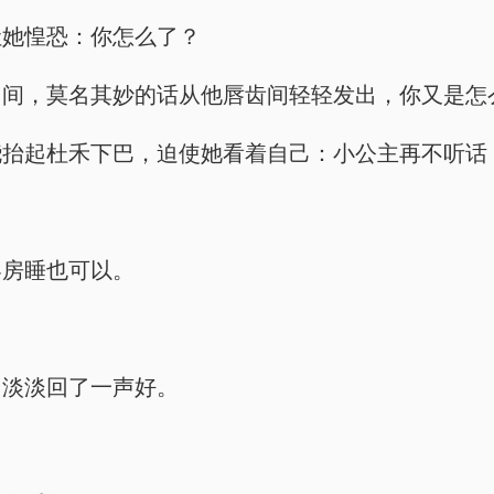
让她惶恐：你怎么了？
中间，莫名其妙的话从他唇齿间轻轻发出，你又是怎
骁抬起杜禾下巴，迫使她看着自己：小公主再不听话
客房睡也可以。
，淡淡回了一声好。