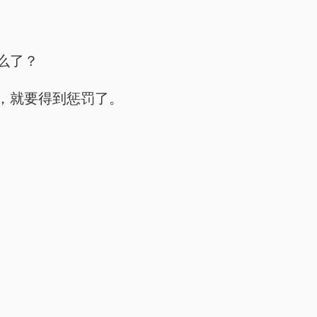
么了？
，就要得到惩罚了。