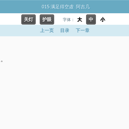
015 满足得空虚 阿吉几
关灯
护眼
大
中
小
字体：
上一页
目录
下一章
足。