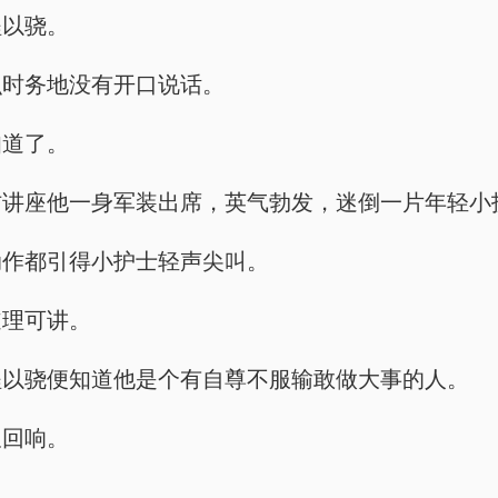
程以骁。
识时务地没有开口说话。
知道了。
防讲座他一身军装出席，英气勃发，迷倒一片年轻小
动作都引得小护士轻声尖叫。
道理可讲。
程以骁便知道他是个有自尊不服输敢做大事的人。
久回响。