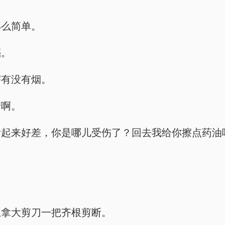
那么简单。
亮。
宇有没有烟。
糖啊。
看起来好差，你是哪儿受伤了？回去我给你擦点药油
想拿大剪刀一把齐根剪断。