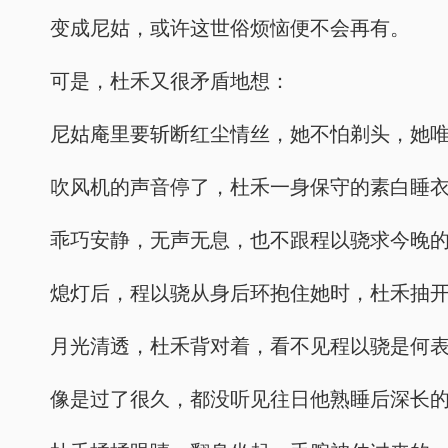
变成尼姑，或许这世俗烦恼便不会再有。
可是，杜禾又很矛盾地想：
尼姑庵里要斩断红尘情丝，她不怕剃头，她
吹风机的声音停了，杜禾一身保守的素白睡
乖巧安静，无声无息，也不跟程以骁求今晚
熄灯后，程以骁从身后环抱住她时，杜禾抽
月光清透，杜禾背对着，看不见程以骁是何
像是过了很久，都没听见往日他熟睡后深长