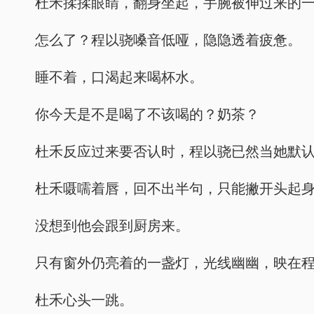
杜禾揉揉眼睛，翻身坐起，手腕被伸过来的
怎么了？程以骁嗓音低哑，隐隐透着疲惫。
睡不着，口渴起来喝杯水。
你今天是不是喝了不该喝的？奶茶？
杜禾反应过来要否认时，程以骁已然当她默
杜禾嗫嚅着唇，回不出半句，只能撇开头起
没想到他会跟到厨房来。
只有窗外仍亮着的一盏灯，光线幽幽，映在
杜禾心头一跳。