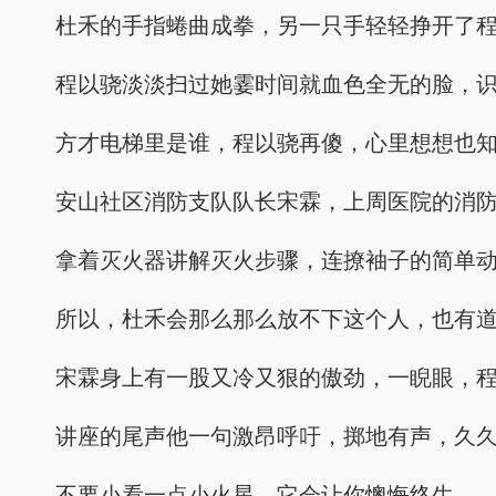
杜禾的手指蜷曲成拳，另一只手轻轻挣开了
程以骁淡淡扫过她霎时间就血色全无的脸，
方才电梯里是谁，程以骁再傻，心里想想也
安山社区消防支队队长宋霖，上周医院的消
拿着灭火器讲解灭火步骤，连撩袖子的简单
所以，杜禾会那么那么放不下这个人，也有
宋霖身上有一股又冷又狠的傲劲，一睨眼，
讲座的尾声他一句激昂呼吁，掷地有声，久
不要小看一点小火星，它会让你懊悔终生。