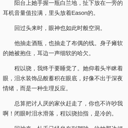
阳台上她手握一瓶白兰地，扯下放在一旁的
耳机音量值拉满，里头放着Eason的。
回过头来时，眼神也如此时般空洞。
他抽走酒瓶，也抽走了布偶的线。身子瘫软
的她被抱住，耳边一声细软的哈欠。
程以骁，我终于要睡觉了。她仰着头半眯着
眼，泪水装饰品般蓄积在眼底，好像不出于深夜
情绪，而是一种生理反应。
总算把讨人厌的家伙赶走了，你也不许吵我
啊！闭眼时泪水滑落，程以骁抬指，是冷的。