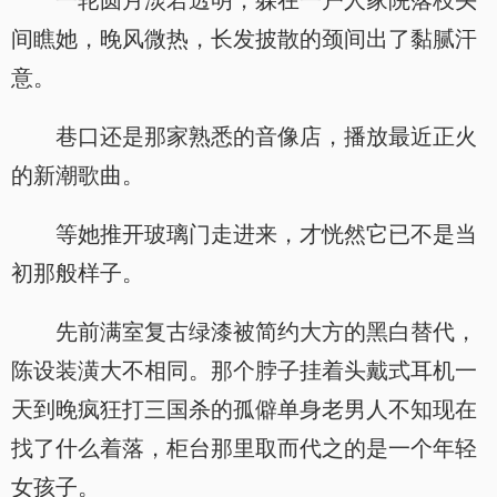
一轮圆月淡若透明，躲在一户人家院落枝头
间瞧她，晚风微热，长发披散的颈间出了黏腻汗
意。
巷口还是那家熟悉的音像店，播放最近正火
的新潮歌曲。
等她推开玻璃门走进来，才恍然它已不是当
初那般样子。
先前满室复古绿漆被简约大方的黑白替代，
陈设装潢大不相同。那个脖子挂着头戴式耳机一
天到晚疯狂打三国杀的孤僻单身老男人不知现在
找了什么着落，柜台那里取而代之的是一个年轻
女孩子。