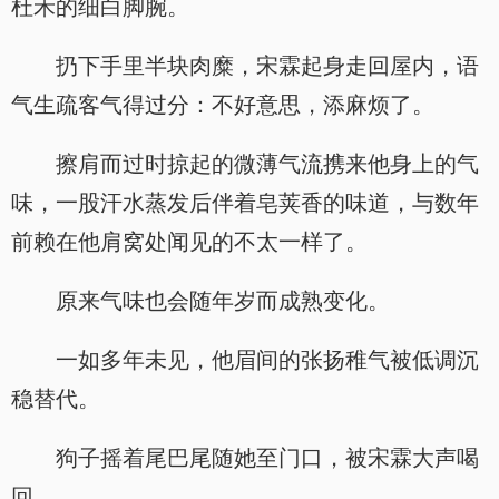
杜禾的细白脚腕。
扔下手里半块肉糜，宋霖起身走回屋内，语
气生疏客气得过分：不好意思，添麻烦了。
擦肩而过时掠起的微薄气流携来他身上的气
味，一股汗水蒸发后伴着皂荚香的味道，与数年
前赖在他肩窝处闻见的不太一样了。
原来气味也会随年岁而成熟变化。
一如多年未见，他眉间的张扬稚气被低调沉
稳替代。
狗子摇着尾巴尾随她至门口，被宋霖大声喝
回。