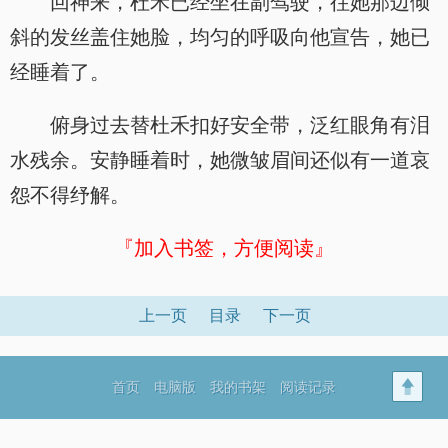
回神来，杜禾已经坐在副驾驶，往她那边倾
斜的发丝盖住她脸，均匀的呼吸向他宣告，她已
经睡着了。
俯身过去替杜禾扣好安全带，泛红眼角有泪
水残余。安静睡着时，她微皱眉间还似有一道哀
怨不得纾解。
『加入书签，方便阅读』
上一页
目录
下一页
首页
电脑版
我的书架
阅读记录