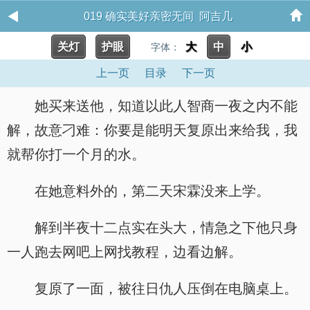
019 确实美好亲密无间 阿吉几
关灯
护眼
大
中
小
字体：
上一页
目录
下一页
她买来送他，知道以此人智商一夜之内不能
解，故意刁难：你要是能明天复原出来给我，我
就帮你打一个月的水。
在她意料外的，第二天宋霖没来上学。
解到半夜十二点实在头大，情急之下他只身
一人跑去网吧上网找教程，边看边解。
复原了一面，被往日仇人压倒在电脑桌上。