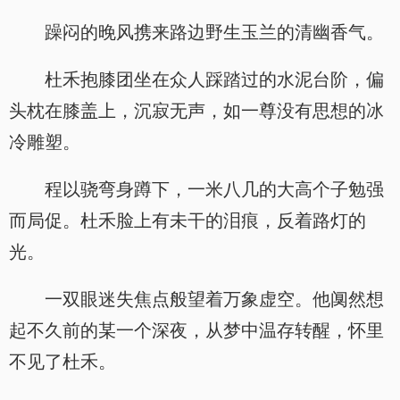
躁闷的晚风携来路边野生玉兰的清幽香气。
杜禾抱膝团坐在众人踩踏过的水泥台阶，偏
头枕在膝盖上，沉寂无声，如一尊没有思想的冰
冷雕塑。
程以骁弯身蹲下，一米八几的大高个子勉强
而局促。杜禾脸上有未干的泪痕，反着路灯的
光。
一双眼迷失焦点般望着万象虚空。他阒然想
起不久前的某一个深夜，从梦中温存转醒，怀里
不见了杜禾。