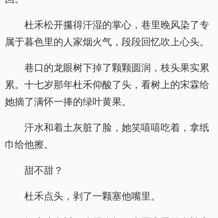
杜禾松开攥得汗湿的掌心，巷里晚风染了专
属于暮色里的人家烟火气，段段回忆吹上心头。
巷口的龙眼树下掉了颗颗圆润，枝头果实累
累。十七岁那年杜禾仰酸了头，看树上的宋霖给
她摘了满怀一捧的绿叶黄果。
汗水和着土灰脏了脸，她笑嘻嘻吃着，拿纸
巾给他擦。
甜不甜？
杜禾点头，剥了一颗塞他嘴里。