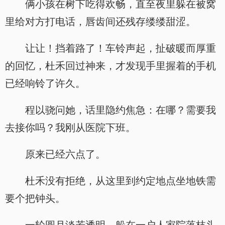
俩小孩在树下吃得欢畅，直至夜里躲在被窝
里给对方打电话，唇齿间还残存缕缕甜涩。
让让！挡着路了！车铃声起，扯破暖而厚重
的回忆，杜禾回过神来，才发现手里握着的手机
已经响铃了许久。
程以骁问她，话里隐约焦急：在哪？需要我
去接你吗？我刚从医院下班。
原来已经六点了。
杜禾没有拒绝，从这里到约定地点坐地铁需
要个把钟头。