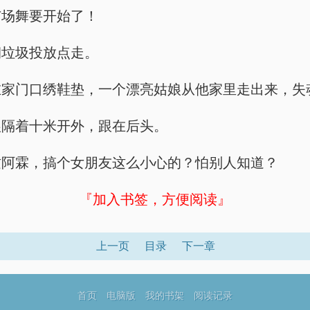
广场舞要开始了！
朝垃圾投放点走。
在家门口绣鞋垫，一个漂亮姑娘从他家里走出来，失
娘隔着十米开外，跟在后头。
这阿霖，搞个女朋友这么小心的？怕别人知道？
『加入书签，方便阅读』
上一页
目录
下一章
首页
电脑版
我的书架
阅读记录