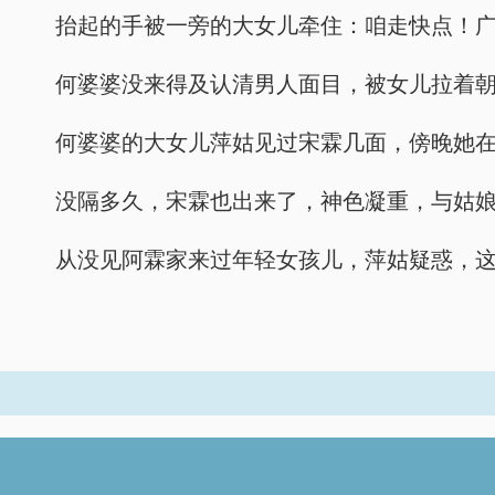
抬起的手被一旁的大女儿牵住：咱走快点！
何婆婆没来得及认清男人面目，被女儿拉着
何婆婆的大女儿萍姑见过宋霖几面，傍晚她
没隔多久，宋霖也出来了，神色凝重，与姑
从没见阿霖家来过年轻女孩儿，萍姑疑惑，