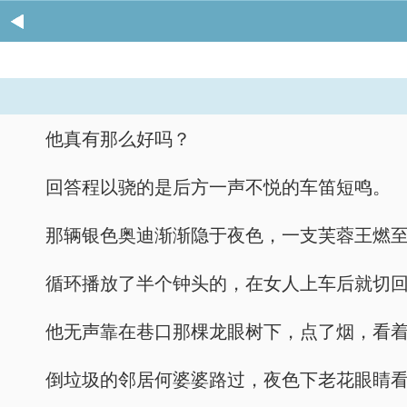
他真有那么好吗？
回答程以骁的是后方一声不悦的车笛短鸣。
那辆银色奥迪渐渐隐于夜色，一支芙蓉王燃
循环播放了半个钟头的，在女人上车后就切
他无声靠在巷口那棵龙眼树下，点了烟，看
倒垃圾的邻居何婆婆路过，夜色下老花眼睛