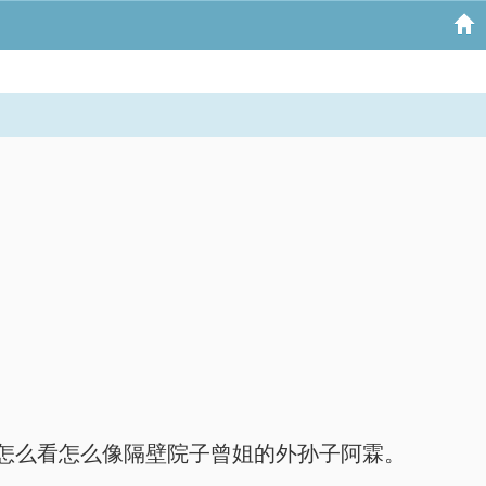
怎么看怎么像隔壁院子曾姐的外孙子阿霖。